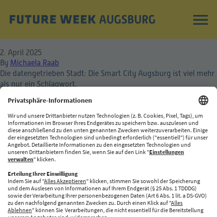
Smart City Augsburg
2. April 2025
By
Michaela Raab
FAQ
Die datengetrieben Stadt: Die Smart City Augsburg ist viel mehr
als nur ein Schlagwort.
ABOUT
IMPRESSUM
DATENSCHUTZ
PRIVATSPHÄRE