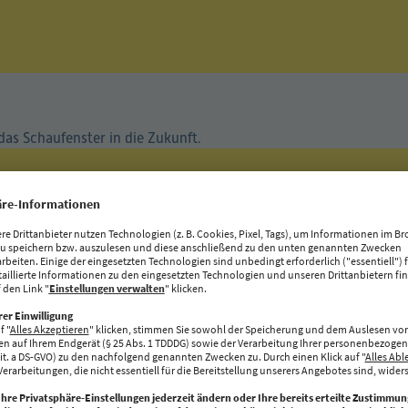
y: Der Future Store i
 das Schaufenster in die Zukunft.
IMPRESSUM
DATENSCHUTZ
PRIVATSPHÄRE
-
-