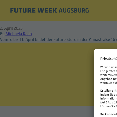
FUTURE WEEK goes Cit
2. April 2025
By
Michaela Raab
Vom 7. bis 11. April bildet der Future Store in der Annastraße 16