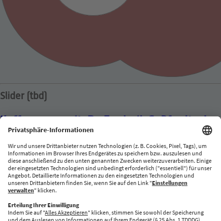
Slider (tbd)
Kaffeepause mit: Dr. Frederik G. Pferdt, eh.
Chief Innovation Evangelist bei Google
12. Januar 2023
By
admin
Dr. Frederik G. Pferdt war der allererste Chief Innovation
Evangelist bei Google. Er war unter anderem Mitbegründer von
Googles „The Garage“ sowie Schöpfer des ersten
Innovationslabors. Im Interview mit „Rocketeer“ erzählt er, was
ihn inspiriert, was (seiner Meinung nach) die wichtigste