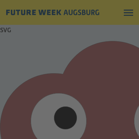
Feature Demo
SVG
FAQ
ABOUT