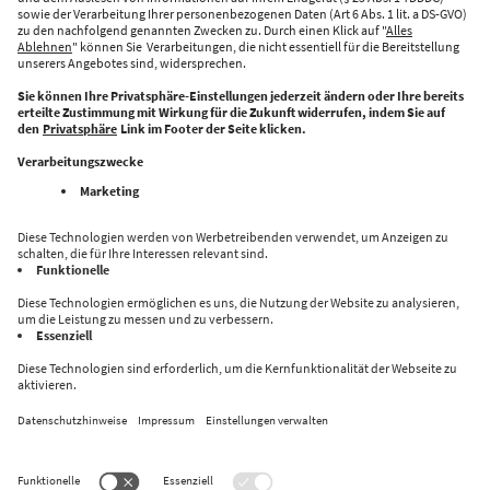
Voraussetzung für Innovation ist und wie jede(r) Einzelne dazu
beiträgt, eine nachhaltige, lebenswerte und …
Continued
Kaffeepause mit: Louisa Dellert,
Unternehmerin & Social Media Expertin
12. Januar 2023
By
admin
Louisa ist seit 10 Jahren erfahrene Social Media Expertin,
Influencerin und begleitet Unternehmen und NGOs dabei,
Nachhaltigkeit mutig und transparent zu kommunizieren. Und:
sie gehört zu den „100 Frauen des Jahres 2022“ vom FOCUS
Magazin. Im Gespräch mit „Rocketeer“ spricht sie über
Menschen, die sie inspirieren und wie wichtig Austausch auf
Augenhöhe für nachhaltige Kommunikation …
Continued